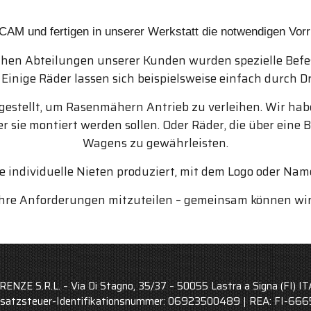
M und fertigen in unserer Werkstatt die notwendigen Vorri
hen Abteilungen unserer Kunden wurden spezielle Befes
 Einige Räder lassen sich beispielsweise einfach durch 
stellt, um Rasenmähern Antrieb zu verleihen. Wir haben
 sie montiert werden sollen. Oder Räder, die über eine 
Wagens zu gewährleisten.
 individuelle Nieten produziert, mit dem Logo oder Na
 Ihre Anforderungen mitzuteilen – gemeinsam können wi
RENZE S.R.L. – Via Di Stagno, 35/37 – 50055 Lastra a Signa (FI) I
atzsteuer-Identifikationsnummer: 06923500489 | REA: FI-66