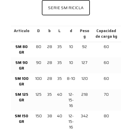
SERIE SM RICICLA
Articulo
D
b
L
d
Peso
Capacidad
g
de carga kg
SM 80
80
28
35
10
92
60
GR
SM 90
90
28
35
10
127
60
GR
SM 100
100
28
35
8-10
120
60
GR
SM 125
125
35
40
12-
218
70
GR
15-
16
SM 150
150
38
40
12-
342
80
GR
15-
16