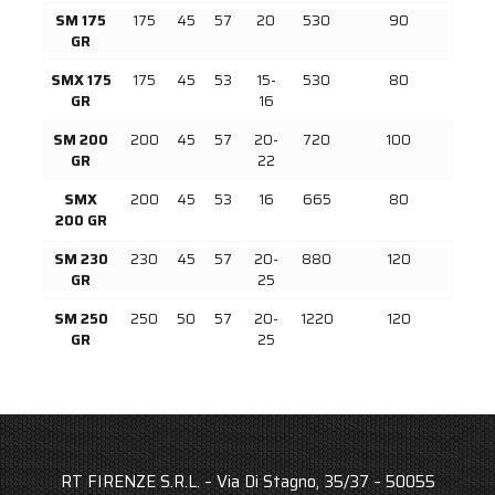
SM 175
175
45
57
20
530
90
GR
SMX 175
175
45
53
15-
530
80
GR
16
SM 200
200
45
57
20-
720
100
GR
22
SMX
200
45
53
16
665
80
200 GR
SM 230
230
45
57
20-
880
120
GR
25
SM 250
250
50
57
20-
1220
120
GR
25
RT FIRENZE S.R.L. – Via Di Stagno, 35/37 – 50055