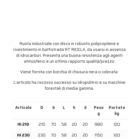
Ruota industriale con disco in robusto polipropilene e
rivestimento in battistrada RT RICICLA, da usarsi in assenza
di idrocarburi. Presenta una buona resistenza agli agenti
atmosferici e un ottimo rapporto qualità/prezzo.
Viene fornita con borchia di chiusura nera o colorata.
L’articolo ha riscosso successo su idropulitrici e su macchine
forestali di media gamma.
Articolo
D
b
L
h
d
Peso
Portata
g
kg
HI 210
210
70
58
20
20
980
120
HI 230
230
70
58
20
20
1150
120