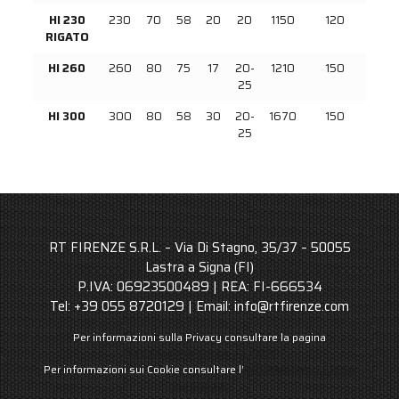
HI 230
230
70
58
20
20
1150
120
RIGATO
HI 260
260
80
75
17
20-
1210
150
25
HI 300
300
80
58
30
20-
1670
150
25
RT FIRENZE S.R.L. – Via Di Stagno, 35/37 – 50055
Lastra a Signa (FI)
P.IVA: 06923500489 | REA: FI-666534
Tel: +39 055 8720129 | Email: info@rtfirenze.com
Per informazioni sulla Privacy consultare la pagina
INFORMATIVA SULLA PRIVACY
Per informazioni sui Cookie consultare l’
INFORMATIVA ESTESA
SUI COOKIE