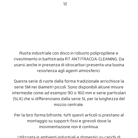
1
2
Ruota industriale con disco in robusto polipropilene e
rivestimento in battistrada RT ANTITRACCIA-CLEANING. Da
usarsi anche in presenza di idrocarburi presenta una buona
resistenza agli agenti atmosferici.
Questa serie di ruote dalla forma tradizionale arricchisce la
serie SM nei diametri piccoli. Sono disponibili alcune misure
intermedie come ad esempio 90 o 160 mm e serie particolari
(SLX) che si differenziano dalla serie SL per la lunghezza del
mozzo centrale.
Per la loro forma bifronte, tutti questi articoli si prestano al
montaggio su supporti fissi e girevoli dove la
movimentazione non è continua.
Utilizzata in ambienti industriali e domestici su carichi di