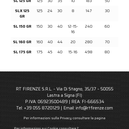
SL 125 GR
125
30
35
10
183
50
SLX 125
125
24
30
8
147
30
GR
SL 150 GR
150
30
40
12-15-
240
60
16
SL 160 GR
160
40
44
20
280
70
SL 175 GR
175
45
40
15-16
498
80
RT FIRENZE S.R.L. – Via Di Stagno, 35/37 – 50055
Lastra a Signa (FI)
P.IVA: 06923500489 | REA: FI-666534
Tel: +39 055 8720129 | Email: info@rtfirenze.com
Per informazioni sulla Privacy consultare la pagina
INFORMATIVA SULLA PRIVACY
Per informazioni sui Cookie consultare l’
INFORMATIVA ESTESA