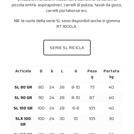
piccola entità: aspirapolveri, carrelli di pulizia, tavoli da gioco,
carrelli portaborse ecc.
NB: le ruote della serie SL sono disponibili anche in gomma
RT RICICLA.
SERIE SL RICICLA
Articolo
D
b
L
d
Peso
Portata
g
kg
SL 80 GR
80
24
28
8-10
75
40
SL 90 GR
90
24
28
8-10
87
40
SL 100 GR
100
24
28
6-8
105
40
SLX 100
100
24
30
10
105
30
GR